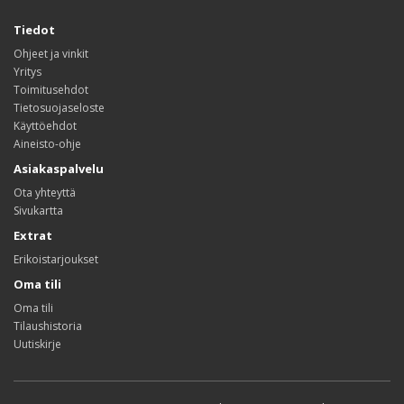
Tiedot
Ohjeet ja vinkit
Yritys
Toimitusehdot
Tietosuojaseloste
Käyttöehdot
Aineisto-ohje
Asiakaspalvelu
Ota yhteyttä
Sivukartta
Extrat
Erikoistarjoukset
Oma tili
Oma tili
Tilaushistoria
Uutiskirje