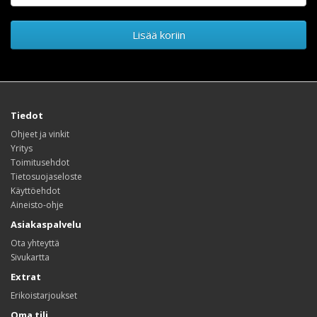
Lisää koriin
Tiedot
Ohjeet ja vinkit
Yritys
Toimitusehdot
Tietosuojaseloste
Käyttöehdot
Aineisto-ohje
Asiakaspalvelu
Ota yhteyttä
Sivukartta
Extrat
Erikoistarjoukset
Oma tili