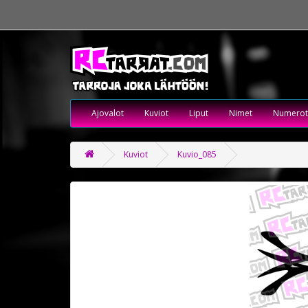
Ajovalot
Kuviot
Liput
Nimet
Numerot
Kuviot
Kuvio_085