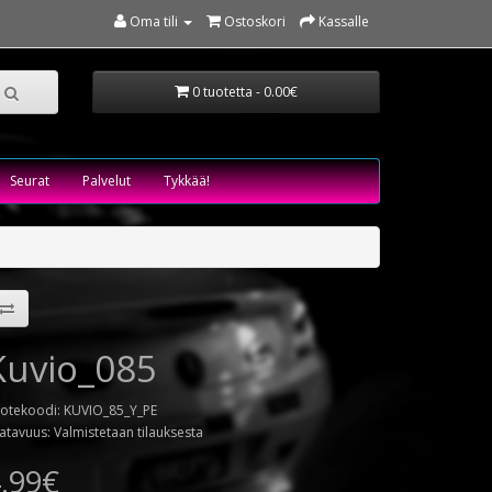
Oma tili
Ostoskori
Kassalle
0 tuotetta - 0.00€
Seurat
Palvelut
Tykkää!
Kuvio_085
otekoodi: KUVIO_85_Y_PE
atavuus: Valmistetaan tilauksesta
.99€