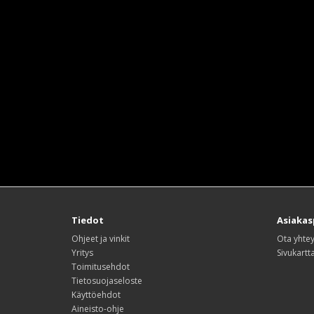
Tiedot
Asiakas
Ohjeet ja vinkit
Ota yhtey
Yritys
Sivukartt
Toimitusehdot
Tietosuojaseloste
Käyttöehdot
Aineisto-ohje