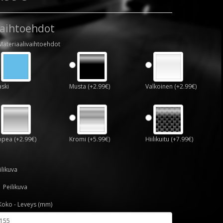
aihtoehdot
Materiaalivaihtoehdot
ski
Musta (+2.99€)
Valkoinen (+2.99€)
pea (+2.99€)
Kromi (+5.99€)
Hiilikuitu (+7.99€)
ilikuva
Peilikuva
Koko - Leveys (mm)