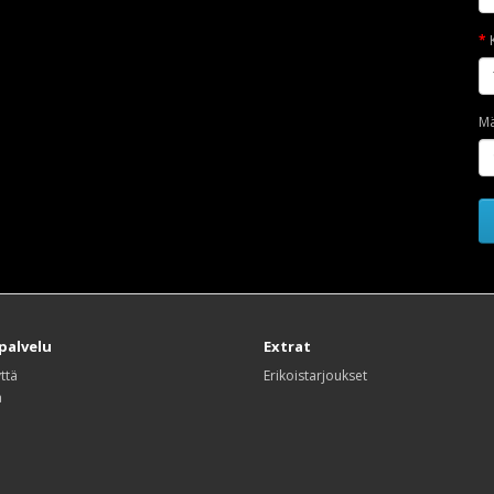
M
palvelu
Extrat
ttä
Erikoistarjoukset
a