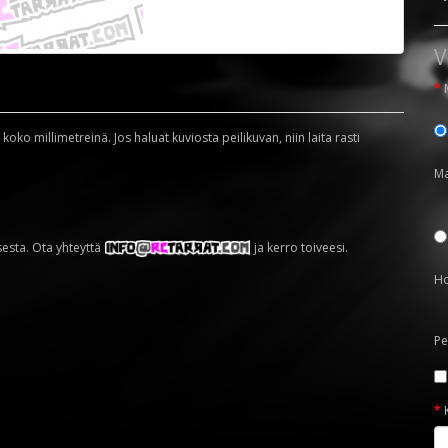
V
oko millimetreinä. Jos haluat kuviosta peilikuvan, niin laita rasti
Ma
sesta. Ota yhteyttä
ja kerro toiveesi.
Ho
Pe