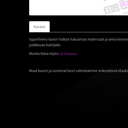
Kuvaus
Superhieno kuvio! Valitse haluamasi materiaali ja anna kuvion k
peilikuvan kohdalle.
Muista tilata myös
siirtoteippi
.
Muut kuviot ja isommat koot valmistamme erikoistöinä tilauk