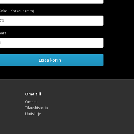
Koko - Korkeus (mm)
äärä
Lisää koriin
Oma tili
Oma tili
Tilaushistoria
Uutiskirje