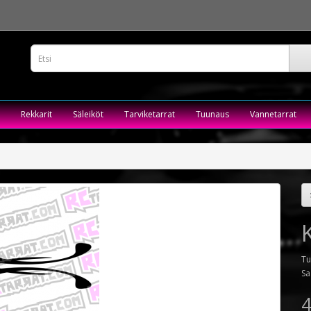
Rekkarit
Säleiköt
Tarviketarrat
Tuunaus
Vannetarrat
Tu
Sa
4