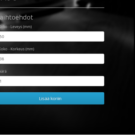
aihtoehdot
Koko - Leveys (mm)
Koko - Korkeus (mm)
äärä
Lisää koriin