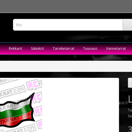
Rekkarit
Säleiköt
Tarviketarrat
Tuunaus
Vannetarrat
Tu
Sa
3