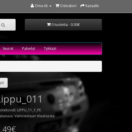
Oma tili
Ostoskori
Kassalle
0 tuotetta - 0.00€
Seurat
Palvelut
Tykkää!
Lippu_011
otekoodi: LIPPU_11_Y_PE
atavuus: Valmistetaan tilauksesta
.49€