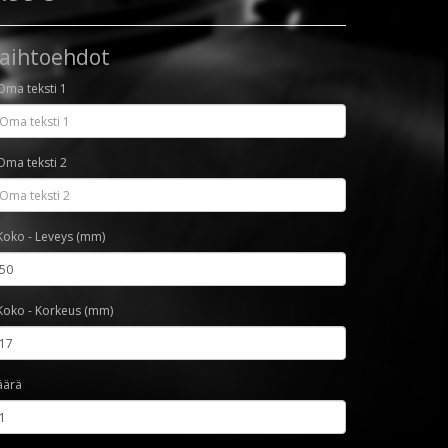
aihtoehdot
Oma teksti 1
Oma teksti 2
Koko - Leveys (mm)
Koko - Korkeus (mm)
äärä