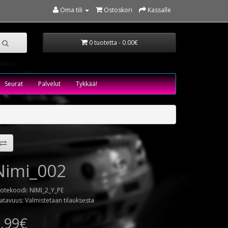
Oma tili
Ostoskori
Kassalle
0 tuotetta - 0.00€
Seurat
Palvelut
Tykkää!
Nimi_002
otekoodi: NIMI_2_Y_PE
atavuus: Valmistetaan tilauksesta
.99€