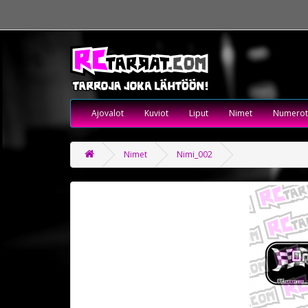
Ajovalot
Kuviot
Liput
Nimet
Numerot
Nimet
Nimi_002