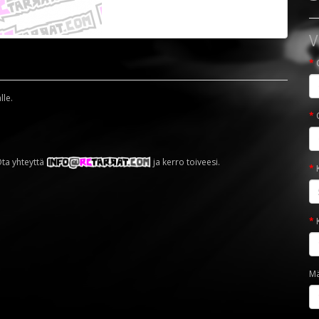
V
lle.
Ota yhteyttä
ja kerro toiveesi.
M