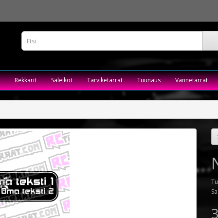
Rekkarit
Säleiköt
Tarviketarrat
Tuunaus
Vannetarrat
Tu
Sa
3